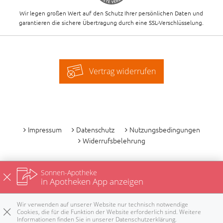
Wir legen großen Wert auf den Schutz Ihrer persönlichen Daten und
garantieren die sichere Übertragung durch eine SSL-Verschlüsselung.
Vertrag widerrufen
-
Impressum
Datenschutz
Nutzungsbedingungen
Widerrufsbelehrung
Sonnen-Apotheke
in Apotheken App anzeigen
Wir verwenden auf unserer Website nur technisch notwendige
Cookies, die für die Funktion der Website erforderlich sind. Weitere
Informationen finden Sie in unserer
Datenschutzerklärung
.
Rezepte