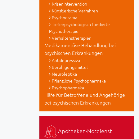
Krisenintervention
Künstlerische Verfahren
Psychodrama
Tiefenpsychologisch fundierte
Psychotherapie
Verhaltenstherapien
Medikamentöse Behandlung bei
psychischen Erkrankungen
Antidepressiva
Beruhigungsmittel
Neuroleptika
Pflanzliche Psychopharmaka
Psychopharmaka
Hilfe für Betroffene und Angehörige
bei psychischen Erkrankungen
Apotheken-Notdienst