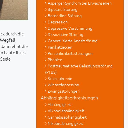
Asperger-Syndrom bei Erwachsenen
Bipolare Störung
Borderline-Störung
Depression
Depressive Verstimmung
uck durch die
Dissoziative Störung
 Wegfall
Generalisierte Angststörung
 Jahrzehnt die
Panikattacken
m Laufe ihres
Persönlichkeitsstörungen
 Seele
Phobien
Posttraumatische Belastungsstörung
(PTBS)
Schizophrenie
Winterdepression
Zwangsstörungen
Abhängigkeitserkrankungen
Abhängigkeit
Alkoholabhängigkeit
Cannabisabhängigkeit
Nikotinabhängigkeit