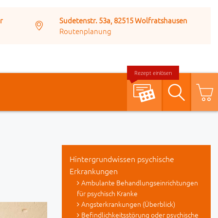
r
Sudetenstr. 53a, 82515 Wolfratshausen
Routenplanung
Rezept einlösen
Suche
Hintergrundwissen psychische
Erkrankungen
Ambulante Behandlungseinrichtungen
für psychisch Kranke
Angsterkrankungen (Überblick)
Befindlichkeitsstörung oder psychische