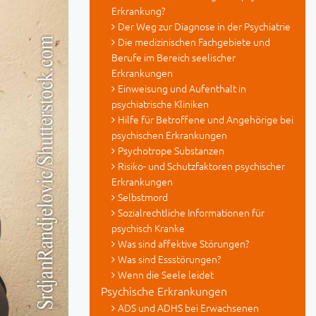
Erkrankung?
Der Weg zur Diagnose in der Psychiatrie
Die medizinischen Fachgebiete und
Berufe im Bereich seelischer
Erkrankungen
Einweisung und Aufenthalt in
psychiatrische Kliniken
Hilfe für Betroffene und Angehörige bei
psychischen Erkrankungen
Psychotrope Substanzen
Risiko- und Schutzfaktoren psychischer
Erkrankungen
Selbstmord
Sozialrechtliche Informationen für
psychisch Kranke
Was sind affektive Störungen?
Was sind Essstörungen?
Wenn die Seele leidet
Psychische Erkrankungen
ADS und ADHS bei Erwachsenen