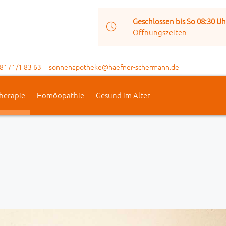
Geschlossen bis So 08:30 Uh
Öffnungszeiten
8171/1 83 63
sonnenapotheke@haefner-schermann.de
herapie
Homöopathie
Gesund im Alter